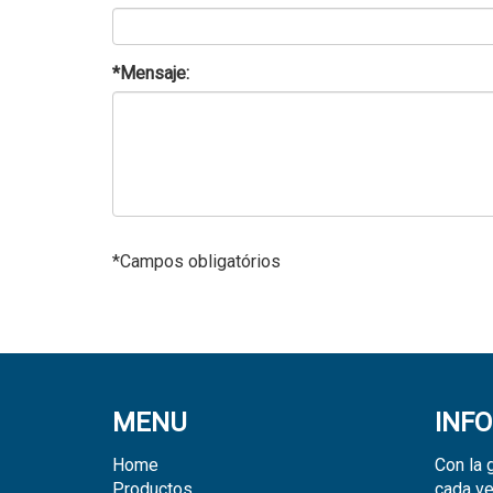
*Mensaje:
*Campos obligatórios
MENU
INF
Home
Con la 
Productos
cada ve